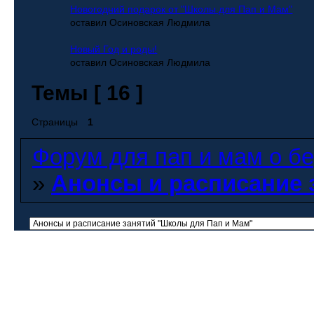
Новогодний подарок от "Школы для Пап и Мам"
оставил Осиновская Людмила
Новый Год и роды!
оставил Осиновская Людмила
Темы [ 16 ]
Страницы
1
Форум для пап и мам о бер
»
Анонсы и расписание 