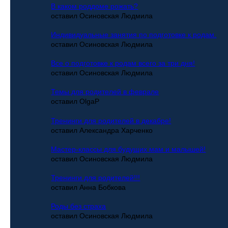
В каком роддоме рожать?
оставил Осиновская Людмила
Индивидуальные занятия по подготовке к родам.
оставил Осиновская Людмила
Все о подготовке к родам всего за три дня!
оставил Осиновская Людмила
Темы для родителей в феврале
оставил OlgaP
Тренинги для родителей в декабре!
оставил Александра Харченко
Мастер-классы для будущих мам и малышей!
оставил Осиновская Людмила
Тренинги для родителей!!!
оставил Анна Бобкова
Роды без страха
оставил Осиновская Людмила