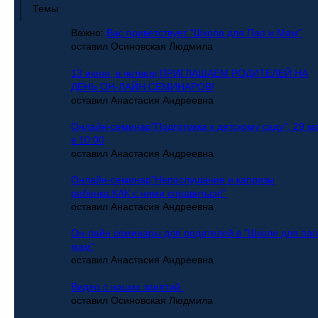
Темы
Важно
:
Вас приветствует "Школа для Пап и Мам"
оставил Осиновская Людмила
13 июня, в четверг,ПРИГЛАШАЕМ РОДИТЕЛЕЙ НА
ДЕНЬ ОН-ЛАЙН СЕМИНАРОВ!
оставил Анастасия Андреевна
Онлайн-семинар"Подготовка к детскому саду", 29 м
в 10:00
оставил Анастасия Андреевна
Онлайн-семинар"Непослушание и капризы
ребенка.КАК с ними справиться!"
оставил Анастасия Андреевна
Он-лайн семинары для родителей в "Школе для пап
мам"
оставил Анастасия Андреевна
Видео с наших занятий.
оставил Осиновская Людмила