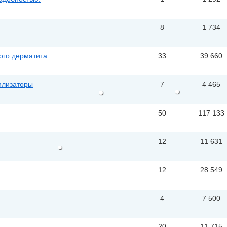
8
1 734
ого дерматита
33
39 660
илизаторы
7
4 465
50
117 133
12
11 631
12
28 549
4
7 500
20
11 715