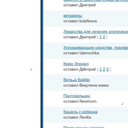
оставил Дмитрий
витамины
оставил kulefeeva
Лекарства для лечения атопическ
оставил Дмитрий
(
1
2
)
Успокаивающие средства, транкв
оставил Ialenochka
Крем Элидел
оставил Дмитрий
(
1
2
3
)
Витаон Бейби
оставил Викулина мама
Пантокальцин
оставил Newmom
Кашель у ребенка
оставил ЛенКа
Промывание носиков