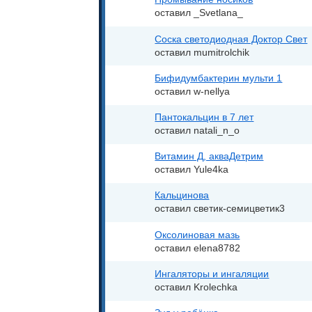
оставил _Svetlana_
Соска светодиодная Доктор Свет
оставил mumitrolchik
Бифидумбактерин мульти 1
оставил w-nellya
Пантокальцин в 7 лет
оставил natali_n_o
Витамин Д, акваДетрим
оставил Yule4ka
Кальцинова
оставил светик-семицветик3
Оксолиновая мазь
оставил elena8782
Ингаляторы и ингаляции
оставил Krolechka