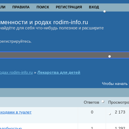
ЕЛИ
ПРАВИЛА
ПОИСК
РЕГИСТРАЦИЯ
ВХОД
менности и родах rodim-info.ru
найдёте для себя что-нибудь полезное и расширите
регистрируйтесь.
дах rodim-info.ru
»
Лекарства для детей
Чтобы начать
Ответов
Просмотро
оходами в туалет
0
2 173
надобностью.
1
1 292