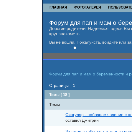
ГЛАВНАЯ
ФОТОГАЛЕРЕЯ
ПОЛЬЗОВАТ
Форум для пап и мам о бере
Дорогие родители! Надеемся, здесь Вы 
круг знакомств.
Вы не вошли.
Пожалуйста, войдите или за
Форум для пап и мам о беременности и ро
Страницы
1
Темы [ 18 ]
Темы
Сингуляр - побочное явление с п
оставил Дмитрий
Задитен в таблетках отдам за не