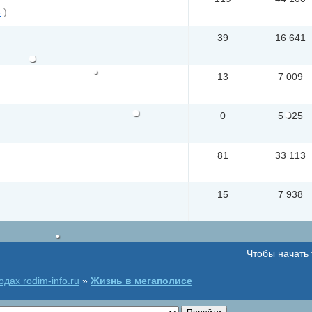
5
)
39
16 641
13
7 009
0
5 025
81
33 113
15
7 938
Чтобы начать
дах rodim-info.ru
»
Жизнь в мегаполисе