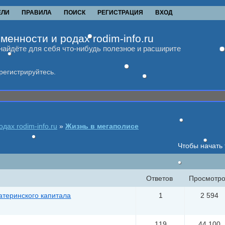
ЕЛИ
ПРАВИЛА
ПОИСК
РЕГИСТРАЦИЯ
ВХОД
менности и родах rodim-info.ru
найдёте для себя что-нибудь полезное и расширите
регистрируйтесь.
дах rodim-info.ru
»
Жизнь в мегаполисе
Чтобы начать
Ответов
Просмотро
атеринского капитала
1
2 594
119
44 100