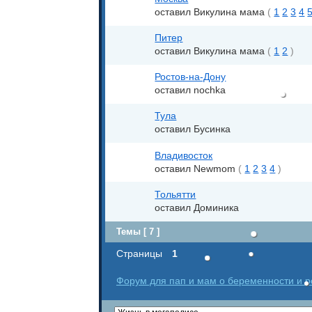
оставил Викулина мама
(
1
2
3
4
Питер
оставил Викулина мама
(
1
2
)
Ростов-на-Дону
оставил nochka
Тула
оставил Бусинка
Владивосток
оставил Newmom
(
1
2
3
4
)
Тольятти
оставил Доминика
Темы [ 7 ]
Страницы
1
Форум для пап и мам о беременности и ро