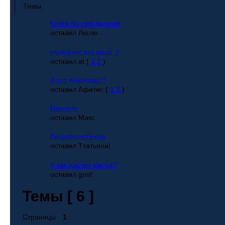
Темы
Книги по рукоделиям
оставил Люлю
полезное это дело :)
оставил at
(
1
2
)
А кто вышивает?
оставил Афитис
(
1
2
)
Научите
оставил Макс
бисероплетение
оставил Ттатьяна!
А как насчет шитья?
оставил gost'
Темы [ 6 ]
Страницы
1