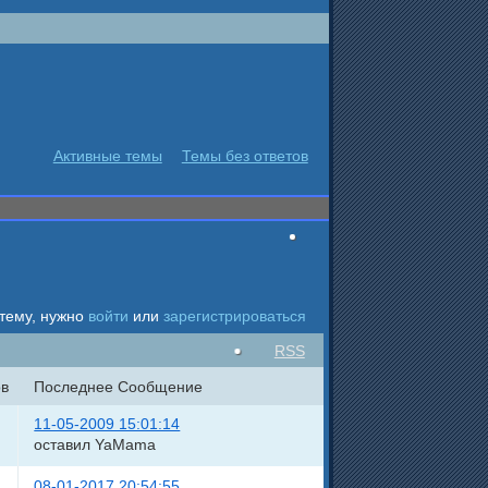
Активные темы
Темы без ответов
 тему, нужно
войти
или
зарегистрироваться
RSS
в
Последнее Сообщение
11-05-2009 15:01:14
оставил YaMama
08-01-2017 20:54:55