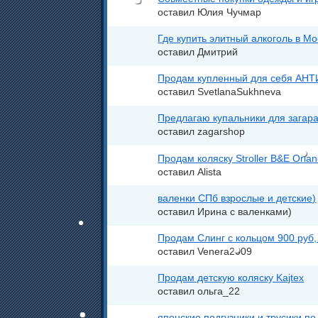
оставил Юлия Чучмар
Где купить элитный алкоголь в Мо
оставил Дмитрий
Продам купленный для себя АН
оставил SvetlanaSukhneva
Предлагаю купальники для загара
оставил zagarshop
Продам коляску Stroller B&E Orla
оставил Alista
валенки СПб взрослые и детские)
оставил Ирина с валенками)
Продам Слинг с кольцом 900 руб,
оставил Venera2009
Продам детскую коляску Kajtex
оставил ольга_22
японские подгузники и трусики п