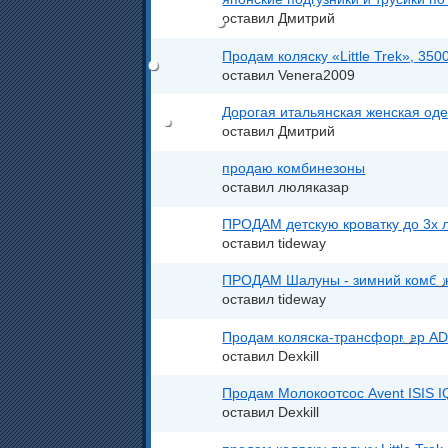
оставил Дмитрий
Продам коляску «Little Trek», 350
оставил Venera2009
Дорогая итальянская женская оде
оставил Дмитрий
продаю комбинезоны
оставил люляказар
ПРОДАМ детскую кроватку до 3х 
оставил tideway
ПРОДАМ Шалуны - зимний комбине
оставил tideway
Продам коляска-трансформер A
оставил Dexkill
Продам Молокоотсос Avent ISIS IQ
оставил Dexkill