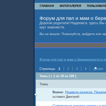
ГЛАВНАЯ
ФОТОГАЛЕРЕЯ
ПОЛЬЗОВАТ
Форум для пап и мам о бере
Дорогие родители! Надеемся, здесь Вы 
круг знакомств.
Вы не вошли.
Пожалуйста, войдите или за
Форум для пап и мам о беременности и ро
Страницы
1
2
3
4
Далее
Темы [ с 1 по 30 из 109 ]
Темы
Важно
:
Правила раздела. Прежде
оставил Дмитрий
Совместные покупки одежды и иг