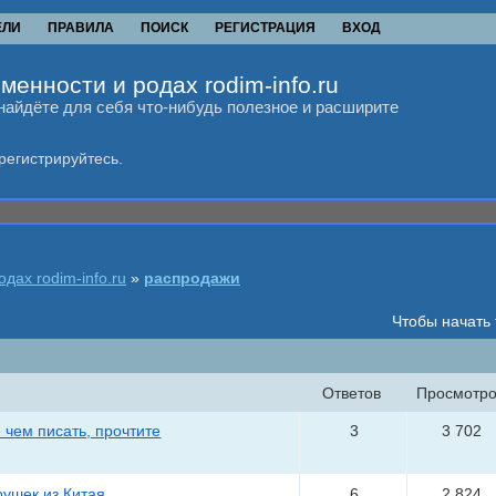
ЕЛИ
ПРАВИЛА
ПОИСК
РЕГИСТРАЦИЯ
ВХОД
менности и родах rodim-info.ru
найдёте для себя что-нибудь полезное и расширите
регистрируйтесь.
дах rodim-info.ru
»
распродажи
Чтобы начать
Ответов
Просмотро
 чем писать, прочтите
3
3 702
рушек из Китая
6
2 824