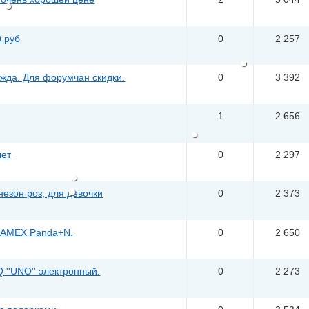
0 руб
0
2 257
жда. Для форумчан скидки.
0
3 392
1
2 656
лет
0
2 297
зон роз, для девочки
0
2 373
DAMEX Panda+N.
0
2 650
 ''UNO'' электронный.
0
2 273