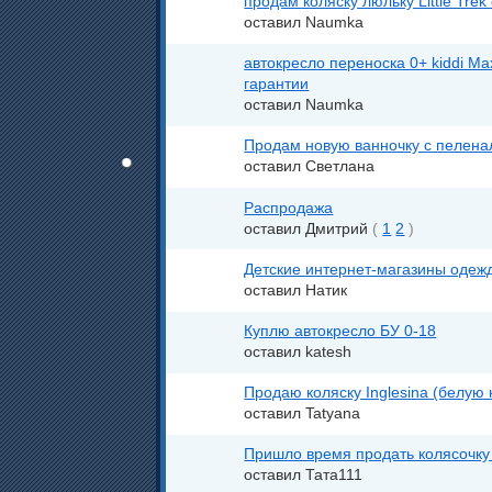
продам коляску люльку Little Tre
оставил Naumka
автокресло переноска 0+ kiddi Ma
гарантии
оставил Naumka
Продам новую ванночку с пелена
оставил Светлана
Распродажа
оставил Дмитрий
(
1
2
)
Детские интернет-магазины одеж
оставил Натик
Куплю автокресло БУ 0-18
оставил katesh
Продаю коляску Inglesina (белую 
оставил Tatyana
Пришло время продать колясочку
оставил Тата111