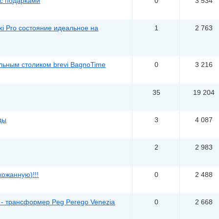
k с подарками
0
3 534
xi Pro состояние идеальное на
1
2 763
льным столиком brevi BagnoTime
0
3 216
35
19 204
ды
3
4 087
2
2 983
кожанную)!!!
0
2 488
 - трансформер Peg Perego Venezia
0
2 668