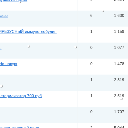
скве
6
1 630
ТИРЕЗУСНЫЙ иммуноглобулин
1
1 159
.
0
1 077
ndo новую
0
1 478
1
2 319
 стерилизатор 700 руб
1
2 519
0
1 707
о очень хорошей цене
2
5 044