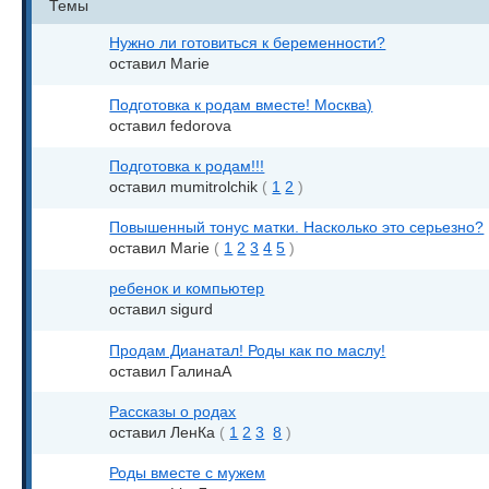
Темы
Нужно ли готовиться к беременности?
оставил Marie
Подготовка к родам вместе! Москва)
оставил fedorova
Подготовка к родам!!!
оставил mumitrolchik
(
1
2
)
Повышенный тонус матки. Насколько это серьезно?
оставил Marie
(
1
2
3
4
5
)
ребенок и компьютер
оставил sigurd
Продам Дианатал! Роды как по маслу!
оставил ГалинаА
Рассказы о родах
оставил ЛенКа
(
1
2
3
8
)
Роды вместе с мужем