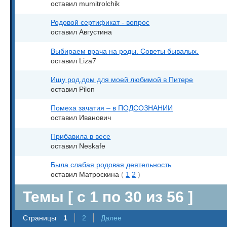
оставил mumitrolchik
Родовой сертификат - вопрос
оставил Августина
Выбираем врача на роды. Советы бывалых.
оставил Liza7
Ищу род.дом для моей любимой в Питере
оставил Pilon
Помеха зачатия – в ПОДСОЗНАНИИ
оставил Иванович
Прибавила в весе
оставил Neskafe
Была слабая родовая деятельность
оставил Матроскина
(
1
2
)
Темы [ с 1 по 30 из 56 ]
Страницы
1
2
Далее