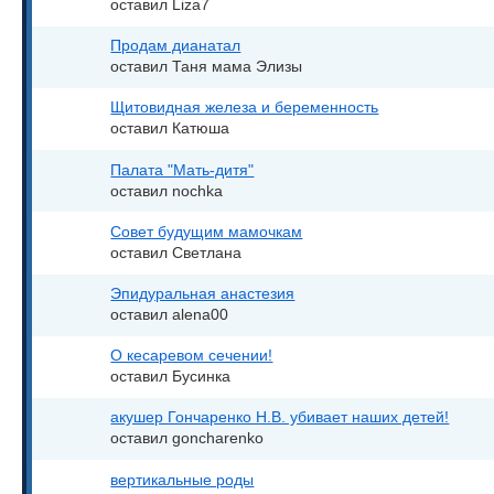
оставил Liza7
Продам дианатал
оставил Таня мама Элизы
Щитовидная железа и беременность
оставил Катюша
Палата "Мать-дитя"
оставил nochka
Совет будущим мамочкам
оставил Светлана
Эпидуральная анастезия
оставил alena00
О кесаревом сечении!
оставил Бусинка
акушер Гончаренко Н.В. убивает наших детей!
оставил goncharenko
вертикальные роды