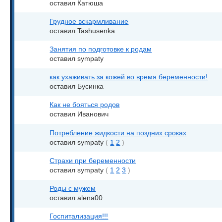
оставил Катюша
Грудное вскармливание
оставил Tashusenka
Занятия по подготовке к родам
оставил sympaty
как ухаживать за кожей во время беременности!
оставил Бусинка
Как не бояться родов
оставил Иванович
Потребление жидкости на поздних сроках
оставил sympaty
(
1
2
)
Страхи при беременности
оставил sympaty
(
1
2
3
)
Роды с мужем
оставил alena00
Госпитализация!!!